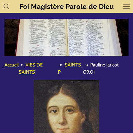
Foi
Magistère
Parole de Dieu
Passer
au
contenu
principal
Accueil
»
VIES DE
»
SAINTS
»
Pauline Jaricot
SAINTS
P
09.01