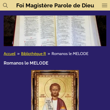
Foi
Magistère
Parole de Dieu
Passer
au
contenu
principal
Accueil
»
Bibliothèque R
»
Romanos le MELODE
Romanos le MELODE