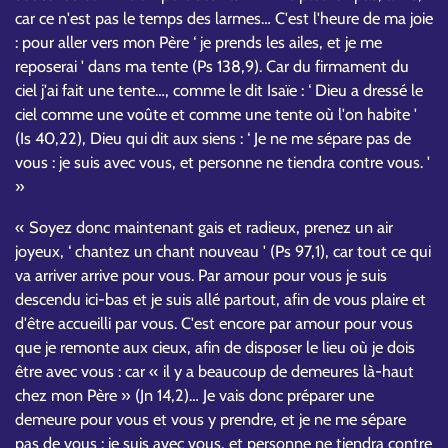
car ce n'est pas le temps des larmes… C'est l'heure de ma joie
: pour aller vers mon Père ‘ je prends les ailes, et je me
reposerai ' dans ma tente (Ps 138,9). Car du firmament du
ciel j'ai fait une tente…, comme le dit Isaïe : ‘ Dieu a dressé le
ciel comme une voûte et comme une tente où l'on habite '
(Is 40,22), Dieu qui dit aux siens : ‘ Je ne me sépare pas de
vous : je suis avec vous, et personne ne tiendra contre vous. '
»
« Soyez donc maintenant gais et radieux, prenez un air
joyeux, ‘ chantez un chant nouveau ' (Ps 97,1), car tout ce qui
va arriver arrive pour vous. Par amour pour vous je suis
descendu ici-bas et je suis allé partout, afin de vous plaire et
d'être accueilli par vous. C'est encore par amour pour vous
que je remonte aux cieux, afin de disposer le lieu où je dois
être avec vous : car « il y a beaucoup de demeures là-haut
chez mon Père » (Jn 14,2)… Je vais donc préparer une
demeure pour vous et vous y prendre, et je ne me sépare
pas de vous : je suis avec vous, et personne ne tiendra contre