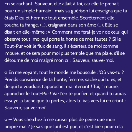
En se cachant, Sauveur, elle allait à toi, car elle te prenait
pour un simple humain ; mais sa guérison lui enseigna que tu
étais Dieu et homme tout ensemble. Secrètement elle
toucha ta frange, (...), craignant dans son âme (...). Elle se
disait en elle-même : « Comment me ferai-je voir de celui qui
observe tout, moi qui porte la honte de mes fautes ? Si le
Tout-Pur voit le flux de sang, il s'écartera de moi comme
impure, et ce sera pour moi plus terrible que ma plaie, s'il se
détourne de moi malgré mon cri : Sauveur, sauve-moi.
« En me voyant, tout le monde me bouscule : ‘Où vas-tu ?
Prends conscience de ta honte, femme, sache qui tu es, et
de qui tu voudrais t'approcher maintenant ! Toi, l'impure,
approcher le Tout-Pur ! Va-t'en te purifier, et quand tu auras
essuyé la tache que tu portes, alors tu iras vers lui en criant :
Sauveur, sauve-moi.’
« — Vous cherchez à me causer plus de peine que mon
propre mal ? Je sais que lui il est pur, et c'est bien pour cela