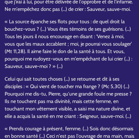
que j'irai à lui, pour être délivrée de l'opprobre et de l'infamie.
Ne m'empêchez donc pas (...) de crier : Sauveur, sauve-moi.
« La source épanche ses flots pour tous : de quel droit la
bouchez-vous ? (...) Vous êtes témoins de ses guérisons. (...)
Tous les jours il nous encourage en disant : ‘Venez à moi,
vous que les maux accablent ; moi, je pourrai vous soulager’
(Mt 11,28). Il aime faire le don de la santé à tous. Et vous,
pourquoi me rudoyez-vous en m'empêchant de lui crier (...) :
Sauveur, sauve-moi ? » (...)
Celui qui sait toutes choses (...) se retourne et dit à ses
disciples : « Qui vient de toucher ma frange ? (Mc 5,30) (...)
Pourquoi me dis-tu, Pierre, qu'une grande foule me presse ?
Ils ne touchent pas ma divinité, mais cette femme, en
touchant mon vêtement visible, a saisi ma nature divine, et
elle a acquis la santé en me criant : Seigneur, sauve-moi. (...)
« Prends courage à présent, femme. (...) Sois donc désormais
en bonne santé (...) Ceci n'est pas l'ouvrage de ma main, mais