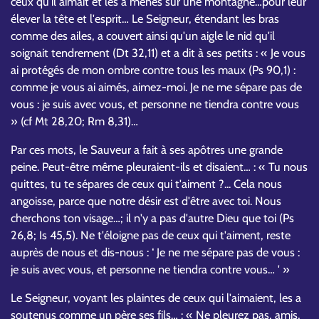
ceux qu'il aimait et les a menés sur une montagne…pour leur
élever la tête et l'esprit… Le Seigneur, étendant les bras
comme des ailes, a couvert ainsi qu'un aigle le nid qu'il
soignait tendrement (Dt 32,11) et a dit à ses petits : « Je vous
ai protégés de mon ombre contre tous les maux (Ps 90,1) :
comme je vous ai aimés, aimez-moi. Je ne me sépare pas de
vous : je suis avec vous, et personne ne tiendra contre vous
» (cf Mt 28,20; Rm 8,31)…
Par ces mots, le Sauveur a fait à ses apôtres une grande
peine. Peut-être même pleuraient-ils et disaient… : « Tu nous
quittes, tu te sépares de ceux qui t'aiment ?... Cela nous
angoisse, parce que notre désir est d'être avec toi. Nous
cherchons ton visage…; il n'y a pas d'autre Dieu que toi (Ps
26,8; Is 45,5). Ne t'éloigne pas de ceux qui t'aiment, reste
auprès de nous et dis-nous : ‘ Je ne me sépare pas de vous :
je suis avec vous, et personne ne tiendra contre vous… ' »
Le Seigneur, voyant les plaintes de ceux qui l'aimaient, les a
soutenus comme un père ses fils… : « Ne pleurez pas, amis,