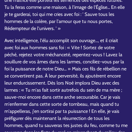
une matrice elle portera les semences des espèces futures.
Tu la feras comme une maison, à l'image de l'Église... En elle
je te garderai, toi qui me cries avec foi : ' Sauve tous les
hommes de la colère, par l'amour que tu nous portes,
Rédempteur de l'univers. ' »
Avec intelligence, l'élu accomplit son ouvrage..., et il criait
avec foi aux hommes sans foi : « Vite ! Sortez de votre
péché, rejetez votre méchanceté, repentez-vous ! Lavez la
souillure de vos âmes dans les larmes, conciliez-vous par la
foi la puissance de notre Dieu... » Mais ces fils de rébellion ne
se convertirent pas. À leur perversité, ils ajoutèrent encore
leur endurcissement. Dès lors Noé implora Dieu avec des
larmes : « Tu m'as fait sortir autrefois du sein de ma mère ;
sauve-moi encore dans cette arche secourable. Car je vais
m'enfermer dans cette sorte de tombeau, mais quand tu
m'appelleras, j'en sortirai par ta puissance ! En elle, je vais
préfigurer dès maintenant la résurrection de tous les
hommes, quand tu sauveras tes justes du feu, comme tu me