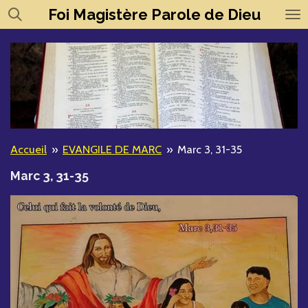
Foi
Magistère
Parole de Dieu
Passer
au
contenu
principal
Accueil
»
EVANGILE DE MARC
»
Marc 3, 31-35
Marc 3, 31-35