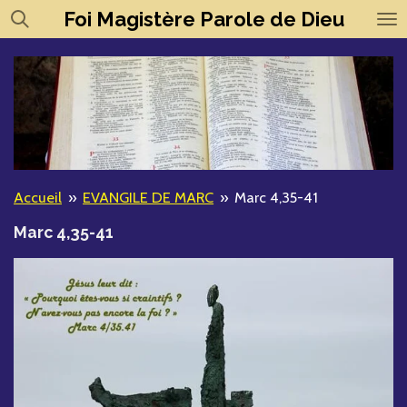
Foi
Magistère
Parole de Dieu
Passer
au
contenu
principal
Accueil
»
EVANGILE DE MARC
»
Marc 4,35-41
Marc 4,35-41