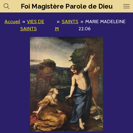
Foi
Magistère
Parole de Dieu
Passer
au
contenu
Accueil
»
VIES DE
»
SAINTS
»
MARIE MADELEINE
principal
SAINTS
M
22.06