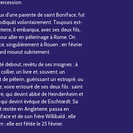
tercession.
ux d'une parente de saint Boniface, fut
abdiquât volontairement. Toujours est-
eterre, il embarqua, avec ses deux fils,
our aller en pèlerinage à Rome. On
, singulièrement à Rouen ; en février
chard mourut subitement.
é debout, revêtu de ses insignes ; à
llier, un livre et, souvent, un
t de pèlerin, guérissant un estropié, ou
, voire entouré de ses deux fils : saint
e, qui devint abbé de Heindenheim et
et, qui devint évêque de Eischtœdt. Sa
it restée en Angleterre, passa en
ace et de son frère Willibald ; elle
 elle est fêtée le 25 février.