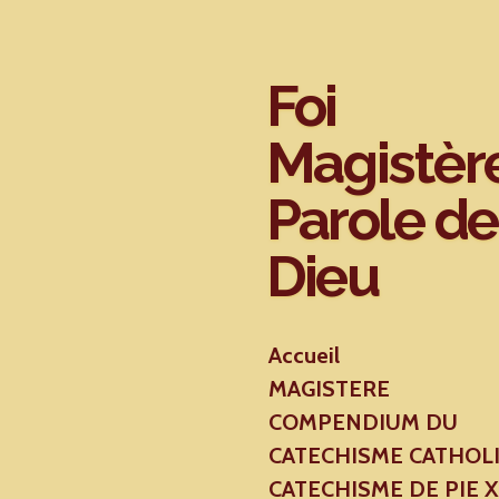
Passer
au
contenu
Foi
principal
Magistèr
Parole de
Dieu
Accueil
MAGISTERE
COMPENDIUM DU
CATECHISME CATHOL
CATECHISME DE PIE 