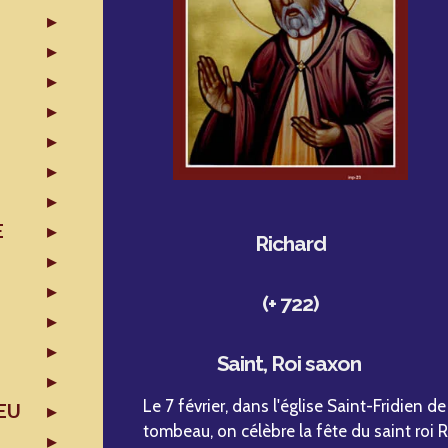
E
Richard
(+ 722)
Saint, Roi saxon
Le 7 février, dans l'église Saint-Fridien d
EU
tombeau, on célèbre la fête du saint roi