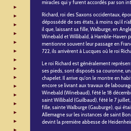
miracles qui y furent accordés par son in
Richard, roi des Saxons occidentaux, épo
dépossédé de ses états, à moins qu’il n’
il que, laissant sa fille, Walburge, en Angl
Winebald et Willibald, à Hamble-Haven p
mentionne souvent leur passage en France
722, ils arrivèrent à Lucques où le roi Ri
Le roi Richard est généralement représent
ses pieds, sont disposés sa couronne, un co
chapelet. Il arrive qu'on le montre en habi
encore se livrant aux travaux de labourage
Winebald (Winebaud), fêté le 18 décembr
saint Willibald (Guilbaud), fêté le 7 juill
fille, sainte Walburge (Gauburge), qui éta
Allemagne sur les instances de saint Bonif
devint la première abbesse de Heidenheim ;