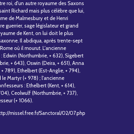
autre roi, d'un autre royaume des Saxons
int Richard mais plus célèbre que lui,
llaume de Malmesbury et de Henri
re guerrier, sage législateur et grand
royaume de Kent, on lui doit le plus
saxonne. Il abdiqua, après trente-sept
à Rome où il mourut. L'ancienne
 : Edwin (Northumbrie, + 632), Sigebert
rie, + 643), Oswin (Deira, + 651), Anna
+ 789), Ethelbert (Est-Anglie, + 794),
le Martyr (+ 978) ; l'ancienne
nfesseurs : Ethelbert (Kent, + 614),
704), Ceolwulf (Northumbrie, + 737),
sseur (+ 1066).
ttp://missel.free.fr/Sanctoral/02/07.php