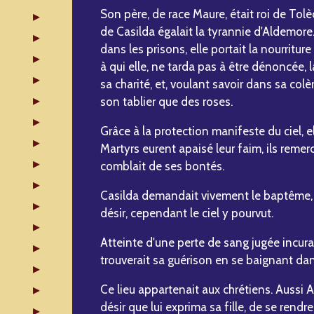
Son père, de race Maure, était roi de Tol
de Casilda égalait la tyrannie d'Aldemore
dans les prisons, elle portait la nourritur
à qui elle, ne tarda pas à être dénoncée, la
sa charité, et, voulant savoir dans sa colè
son tablier que des roses.
Grâce à la protection manifeste du ciel, 
Martyrs eurent apaisé leur faim, ils remer
comblait de ses bontés.
Casilda demandait vivement le baptême, ma
désir, cependant le ciel y pourvut.
Atteinte d'une perte de sang jugée incurabl
trouverait sa guérison en se baignant dan
Ce lieu appartenait aux chrétiens. Aussi
désir que lui exprima sa fille, de se rendre