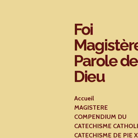
Passer
au
contenu
Foi
principal
Magistèr
Parole de
Dieu
Accueil
MAGISTERE
COMPENDIUM DU
CATECHISME CATHOL
CATECHISME DE PIE 