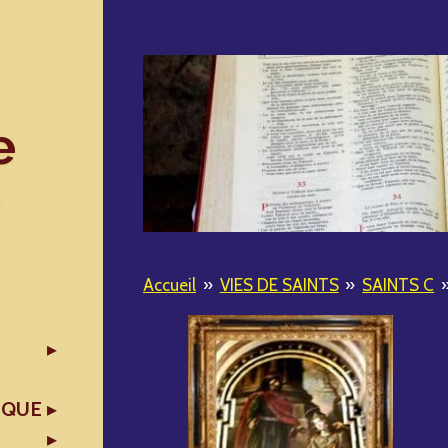
e
Accueil
»
VIES DE SAINTS
»
SAINTS C
IQUE
X