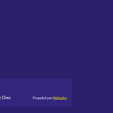
e Dieu
Propulsé par
Webador