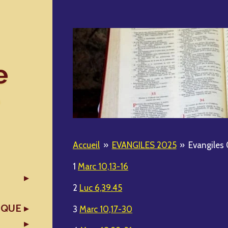
e
Accueil
»
EVANGILES 2025
»
Evangiles 
1
Marc 10,13-16
2
Luc 6,39.45
IQUE
3
Marc 10,17-30
X