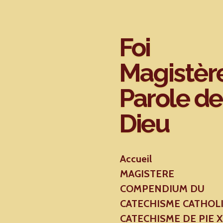
Passer
au
contenu
Foi
principal
Magistèr
Parole de
Dieu
Accueil
MAGISTERE
COMPENDIUM DU
CATECHISME CATHOL
CATECHISME DE PIE 