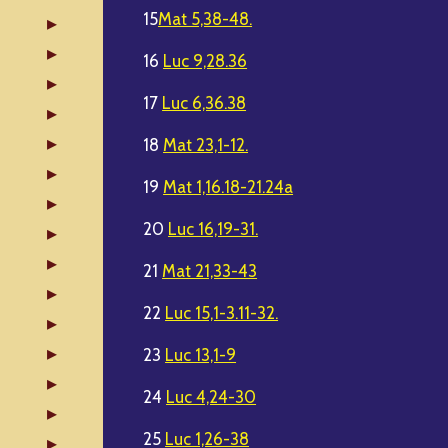
15
Mat 5,38-48.
16
Luc 9,28.36
17
Luc 6,36.38
18
Mat 23,1-12.
19
Mat 1,16.18-21.24a
20
Luc 16,19-31.
21
Mat 21,33-43
22
Luc 15,1-3.11-32.
23
Luc 13,1-9
24
Luc 4,24-30
25
Luc 1,26-38