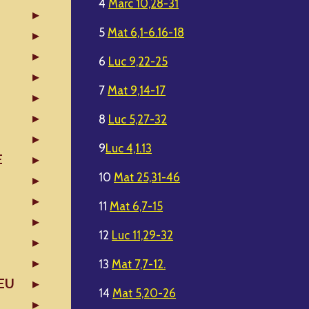
4
Marc 10,28-31
5
Mat 6,1-6.16-18
6
Luc 9,22-25
7
Mat 9,14-17
8
Luc 5,27-32
9
Luc 4,1.13
E
10
Mat 25,31-46
11
Mat 6,7-15
12
Luc 11,29-32
13
Mat 7,7-12.
EU
14
Mat 5,20-26