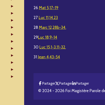
26
Mat 5,17-19
27
Luc 11,14.23
28
Marc 12,28b-34.
29
Luc 18,9-14
30
Luc 15,1-3.11-32.
31
Jean 4,43-54
Partager
Partager
Partager
© 2024 - 2026 Foi Magistère Parole d