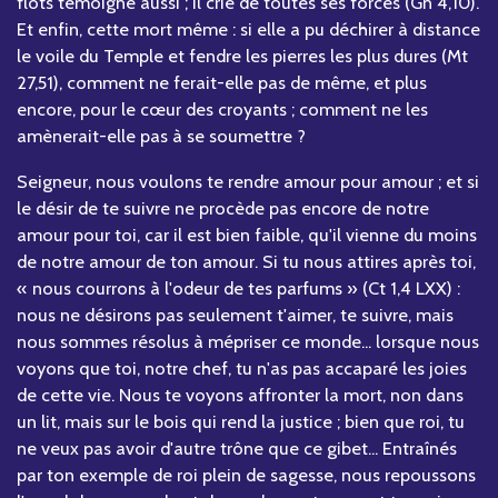
flots témoigne aussi ; il crie de toutes ses forces (Gn 4,10).
Et enfin, cette mort même : si elle a pu déchirer à distance
le voile du Temple et fendre les pierres les plus dures (Mt
27,51), comment ne ferait-elle pas de même, et plus
encore, pour le cœur des croyants ; comment ne les
amènerait-elle pas à se soumettre ?
Seigneur, nous voulons te rendre amour pour amour ; et si
le désir de te suivre ne procède pas encore de notre
amour pour toi, car il est bien faible, qu'il vienne du moins
de notre amour de ton amour. Si tu nous attires après toi,
« nous courrons à l'odeur de tes parfums » (Ct 1,4 LXX) :
nous ne désirons pas seulement t'aimer, te suivre, mais
nous sommes résolus à mépriser ce monde... lorsque nous
voyons que toi, notre chef, tu n'as pas accaparé les joies
de cette vie. Nous te voyons affronter la mort, non dans
un lit, mais sur le bois qui rend la justice ; bien que roi, tu
ne veux pas avoir d'autre trône que ce gibet... Entraînés
par ton exemple de roi plein de sagesse, nous repoussons