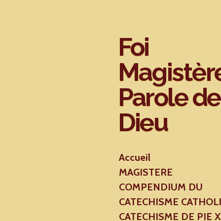
Passer
au
contenu
Foi
principal
Magistèr
Parole de
Dieu
Accueil
MAGISTERE
COMPENDIUM DU
CATECHISME CATHOL
CATECHISME DE PIE 