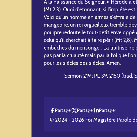
À la naissance du Seigneur, « Hérode a ét
(Mt 2,3). Quoi d'étonnant, si l'impiété es
Voici qu'un homme en armes s'effraie de 
mangeoire, un roi orgueilleux tremble deva
pourpre redoute le tout-petit enveloppé de
celui qu'il cherchait à faire périr (Mt 2,8).
embûches du mensonge... La traîtrise ne pe
pas par la cruauté mais par la foi que l'on
pour les siècles des siècles. Amen.
Sermon 219 ; PL 39, 2150 (trad. So
Partager
Partager
Partager
© 2024 - 2026 Foi Magistère Parole d