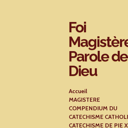
Passer
au
contenu
Foi
principal
Magistèr
Parole de
Dieu
Accueil
MAGISTERE
COMPENDIUM DU
CATECHISME CATHOL
CATECHISME DE PIE 