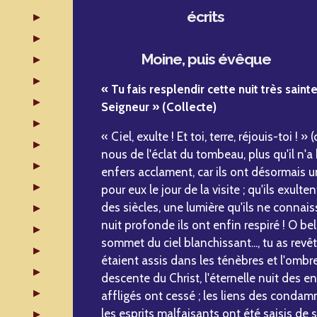
écrits
Moine, puis évêque
« Tu fais resplendir cette nuit très saint
Seigneur » (Collecte)
« Ciel, exulte ! Et toi, terre, réjouis-toi ! 
nous de l'éclat du tombeau, plus qu'il n'a 
enfers acclament, car ils ont désormais une
pour eux le jour de la visite ; qu'ils exulten
des siècles, une lumière qu'ils ne connais
nuit profonde ils ont enfin respiré ! O be
sommet du ciel blanchissant..., tu as revê
étaient assis dans les ténèbres et l'ombre 
descente du Christ, l'éternelle nuit des en
affligés ont cessé ; les liens des conda
les esprits malfaisants ont été saisis d