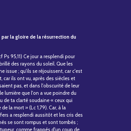
e par la gloire de la résurrection du
» (cf Ps 95,11) Ce jour a resplendi pour
brillé des rayons du soleil. Que les
 issue ; qu'ils se réjouissent, car c'est
t, car ils ont vu, après des siècles et
saient pas, et dans l'obscurité de leur
lle lumière que l'on a vue poindre du
tu de ta clarté soudaine « ceux qui
de la mort » (Lc 1,79). Car, à la
fers a resplendi aussitôt et les cris des
mnés se sont rompus et sont tombés ;
e stupeur, comme frappés d'un coup de