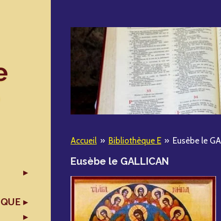
e
Accueil
»
Bibliothèque E
»
Eusèbe le G
Eusèbe le GALLICAN
IQUE
X