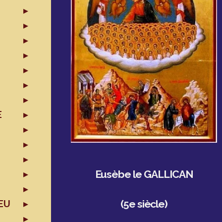
E
Eusèbe le GALLICAN
(5e siècle)
EU