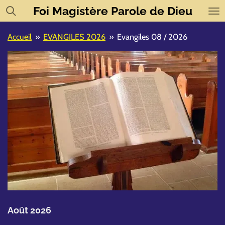
Foi
Magistère
Parole de Dieu
Passer
au
contenu
Accueil
»
EVANGILES 2026
»
Evangiles 08 / 2026
principal
Août 2026