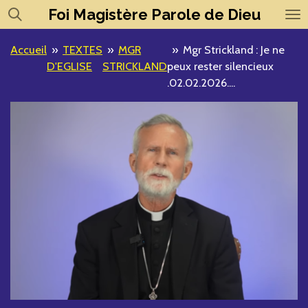
Foi
Magistère
Parole de Dieu
Passer
au
contenu
Accueil
»
TEXTES
»
MGR
»
Mgr Strickland : Je ne
principal
D'EGLISE
STRICKLAND
peux rester silencieux
.02.02.2026....