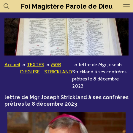
Foi
Magistère
Parole de Dieu
Passer
au
contenu
principal
Accueil
»
TEXTES
»
MGR
»
lettre de Mgr Joseph
D'EGLISE
STRICKLAND
Strickland à ses confrères
prêtres le 8 décembre
2023
lettre de Mgr Joseph Strickland à ses confrères
prêtres le 8 décembre 2023