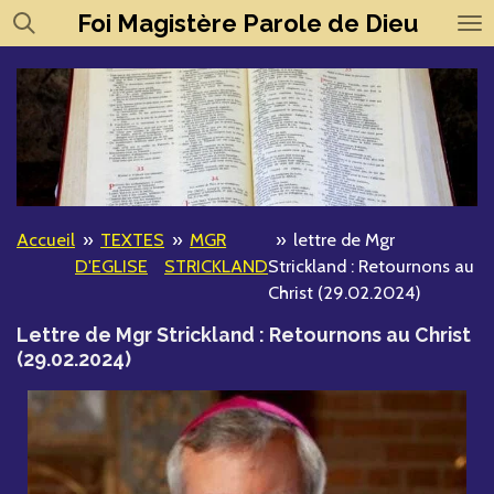
Foi
Magistère
Parole de Dieu
Passer
au
contenu
principal
Accueil
»
TEXTES
»
MGR
»
lettre de Mgr
D'EGLISE
STRICKLAND
Strickland : Retournons au
Christ (29.02.2024)
Lettre de Mgr Strickland : Retournons au Christ
(29.02.2024)