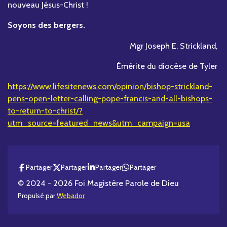
nouveau Jésus-Christ !
Soyons des bergers.
Mgr Joseph E. Strickland,
Émérite du diocèse de Tyler
https://www.lifesitenews.com/opinion/bishop-strickland-
pens-open-letter-calling-pope-francis-and-all-bishops-
to-return-to-christ/?
utm_source=featured_news&utm_campaign=usa
Partager
Partager
Partager
Partager
© 2024 - 2026 Foi Magistère Parole de Dieu
Propulsé par
Webador